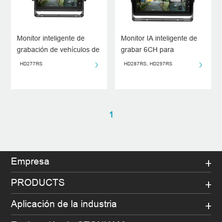
Monitor inteligente de
Monitor IA inteligente de
grabación de vehículos de
grabar 6CH para
7 pulgadas 6CH con
vehículos de 10.1
HD277RS
HD287RS, HD297RS
algoritmo
(ADAS/BSD/DMS)
1
Empresa
PRODUCTS
Aplicación de la industria