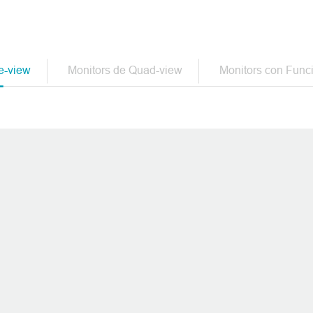
stema de visión en el primer
le-view
Monitors de Quad-view
Monitors con Func