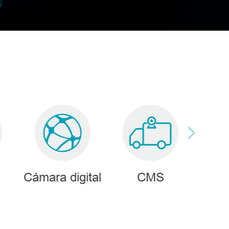
Cámara digital
CMS
Ina
di