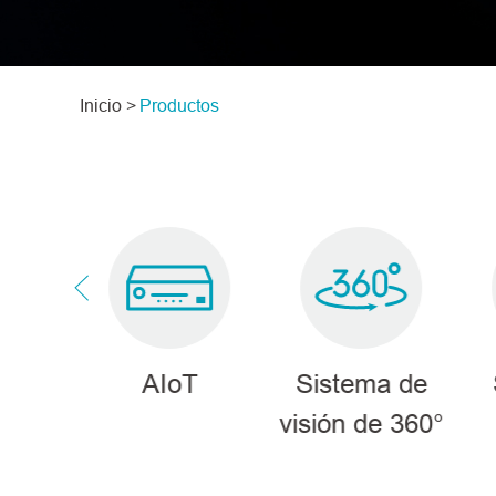
Inicio >
Productos
ma
AIoT
Sistema de
te con
visión de 360°