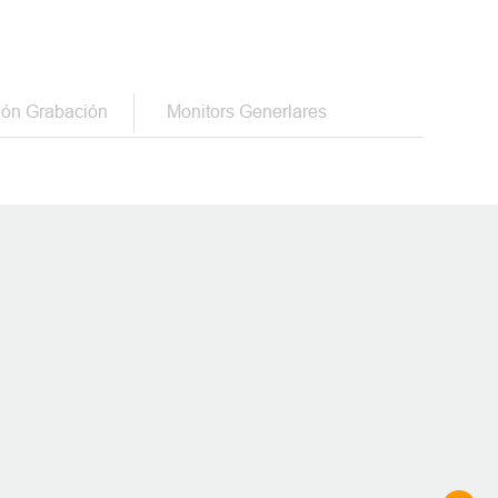
 lugar del mundo
ión Grabación
Monitors Generlares