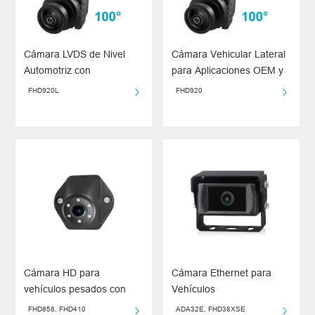
Cámara LVDS de Nivel
Cámara Vehicular Lateral
Automotriz con
para Aplicaciones OEM y
Calefacción para
Vehículos Comerciales
FHD920L
FHD920
Vehículos OEM
Cámara HD para
Cámara Ethernet para
vehículos pesados con
Vehículos
visión trasera y lateral
FHD858, FHD410
ADA32E, FHD38XSE