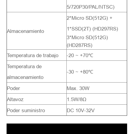
5/720P30/PAL/NTSC)
2*Micro SD(512G) +
1*SSD(2T) (HD297RS)
Almacenamiento
3*Micro SD(512G)
(HD287RS)
Temperatura de trabajo
-20 ~ +70℃
Temperatura de
-30 ~ +80℃
almacenamiento
Poder
Max. 30W
Altavoz
1.5W/8Ω
Poder suministro
DC 10V-32V