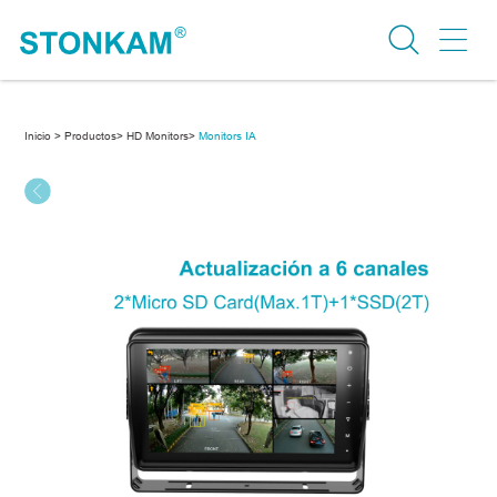
Inicio >
Productos>
HD Monitors>
Monitors IA