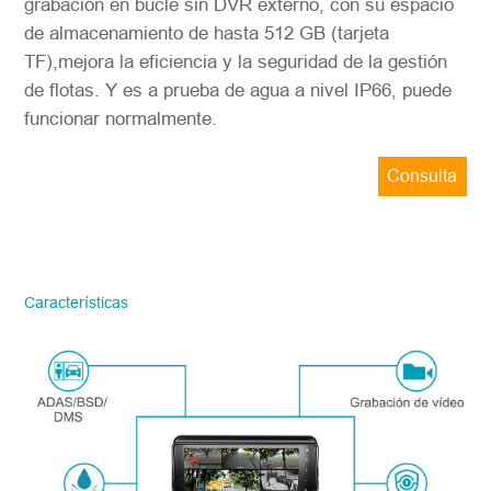
grabación en bucle sin DVR externo, con su espacio
de almacenamiento de hasta 512 GB (tarjeta
TF),mejora la eficiencia y la seguridad de la gestión
de flotas. Y es a prueba de agua a nivel IP66, puede
funcionar normalmente.
Consulta
ahora
STONKAM solo atiende a empresas.
Favor de facilitar la información precisa
del correo electrónico de la empresa y la
Características
región/país. ¡Te responderemos lo antes
posible!
Número del modelo
*
Introdúzcase