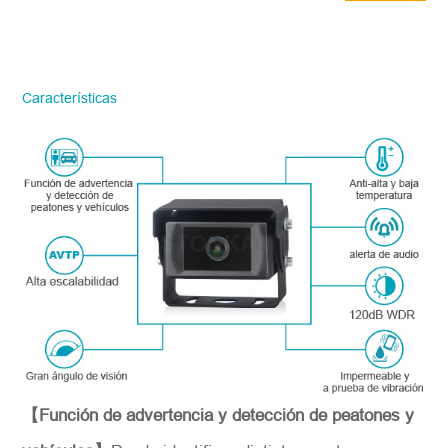
ahora
STONKAM solo atiende a empresas.
Favor de facilitar la información precisa
del correo electrónico de la empresa y la
Características
región/país. ¡Te responderemos lo antes
posible!
Número del modelo
*
Introdúzcase
【Función de advertencia y detección de peatones y