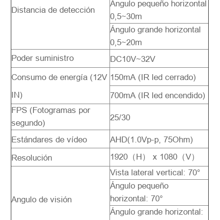
Ángulo pequeño horizontal
Distancia de detección
0,5~30m
Ángulo grande horizontal
0,5~20m
Poder suministro
DC10V~32V
Consumo de energía (12V
150mA (IR led cerrado)
IN)
700mA (IR led encendido)
FPS (Fotogramas por
25/30
segundo)
Estándares de vídeo
AHD(1.0Vp-p, 75Ohm)
1920（H） x 1080（V）
Resolución
Vista lateral vertical: 70°
Ángulo pequeño
horizontal: 70°
Angulo de visión
Ángulo grande horizontal: