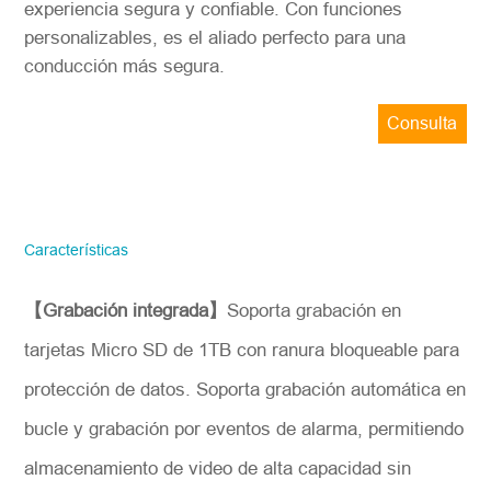
experiencia segura y confiable. Con funciones
personalizables, es el aliado perfecto para una
conducción más segura.
Consulta
ahora
STONKAM solo atiende a empresas.
Favor de facilitar la información precisa
del correo electrónico de la empresa y la
Características
región/país. ¡Te responderemos lo antes
posible!
【Grabación integrada】
Soporta grabación en
Número del modelo
tarjetas Micro SD de 1TB con ranura bloqueable para
protección de datos. Soporta grabación automática en
*
Introdúzcase
bucle y grabación por eventos de alarma, permitiendo
almacenamiento de video de alta capacidad sin