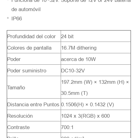
Funciona de 10~32V. Soporte de 12V or 24V batería
de automóvil
IP66
Profundidad del color
24 bit
Colores de pantalla
16.7M dithering
Poder
acerca de 10W
Poder suministro
DC10-32V
197.2mm (W) × 132mm (H) ×
Tamaño
30.5mm (T)
Distancia entre Puntos
0.1506(H) × 0.1432 (V)
Resolución
1024 x 3(RGB) x 600
Contraste
700:1