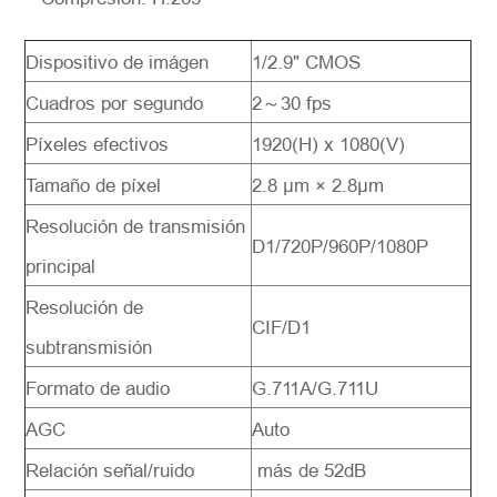
Dispositivo de imágen
1/2.9" CMOS
Cuadros por segundo
2～30 fps
Píxeles efectivos
1920(H) x 1080(V)
Solicitar
Tamaño de píxel
2.8 μm × 2.8μm
Resolución de transmisión
D1/720P/960P/1080P
principal
Resolución de
CIF/D1
subtransmisión
Formato de audio
G.711A/G.711U
AGC
Auto
Relación señal/ruido
más de 52dB