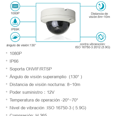
Número del modelo
*
Introdúzcase
1080P
IP66
Soporta ONVIF/RTSP
Ángulo de visión superamplio (130° )
Distancia de visión nocturna: 8~10m
Poder suministro：12V
Temperatura de operación -20°~70°
Nivel de vibración :ISO 16750-3 ( 5.9G)
*
Descripción
Compresión: H.265