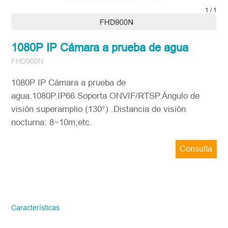
1
/
1
1080P IP Cámara a prueba de agua
FHD900N
1080P IP Cámara a prueba de
agua.1080P.IP66.Soporta ONVIF/RTSP​.Ángulo de
visión superamplio (130°) .Distancia de visión
nocturna: 8~10m,etc.
Consulta
ahora
STONKAM solo atiende a empresas.
Favor de facilitar la información precisa
del correo electrónico de la empresa y la
Características
región/país. ¡Te responderemos lo antes
posible!