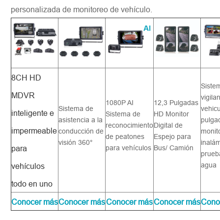
personalizada de monitoreo de vehículo.
8CH HD
Siste
MDVR
vigila
1080P AI
12,3 Pulgadas
Sistema de
vehic
inteligente e
Sistema de
HD Monitor
asistencia a la
pulga
reconocimiento
Digital de
impermeable
conducción de
monit
de peatones
Espejo para
visión 360°
inalá
para
para vehículos
Bus/ Camión
prueb
agua
vehículos
todo en uno
Conocer más
Conocer más
Conocer más
Conocer más
Cono