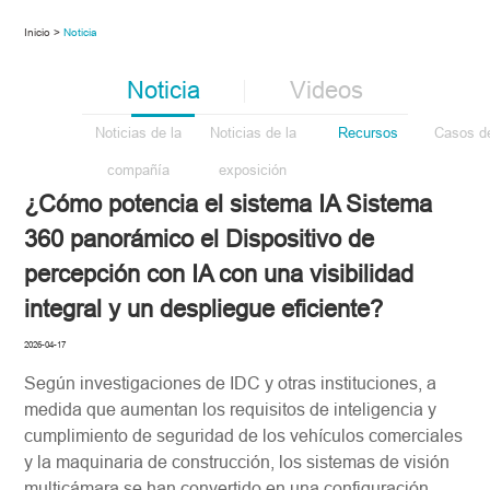
Inicio >
Noticia
Noticia
Videos
Noticias de la
Noticias de la
Recursos
Casos de
compañía
exposición
¿Cómo potencia el sistema IA Sistema
360 panorámico el Dispositivo de
percepción con IA con una visibilidad
integral y un despliegue eficiente?
2026-04-17
Según investigaciones de IDC y otras instituciones, a
medida que aumentan los requisitos de inteligencia y
cumplimiento de seguridad de los vehículos comerciales
y la maquinaria de construcción, los sistemas de visión
multicámara se han convertido en una configuración