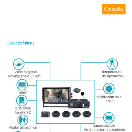
Consulta
ahora
STONKAM solo atiende a empresas.
Favor de facilitar la información precisa
del correo electrónico de la empresa y la
Características
región/país. ¡Te responderemos lo antes
posible!
Número del modelo
*
Introdúzcase