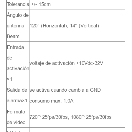
Tolerancia
+/- 15cm
Ángulo de
antenna
120° (Horizontal), 14° (Vertical)
Beam
Entrada
de
voltaje de activación +10Vdc-32V
activación
×1
Salida de
se activa cuando cambia a GND
alarma×1
consumo max. 1.0A
Formato
720P 25fps/30fps, 1080P 25fps/30fps
de video