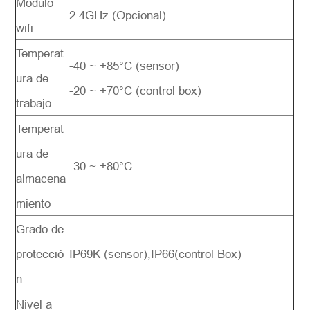
Módulo
2.4GHz (Opcional)
wifi
Temperat
-40 ~ +85°C (sensor)
ura de
-20 ~ +70°C (control box)
trabajo
Temperat
ura de
-30 ~ +80°C
almacena
miento
Grado de
protecció
IP69K (sensor),IP66(control Box)
n
Nivel a