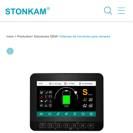
Inicio >
Productos>
Soluciones OEM>
Sistemas de monitores para cámaras