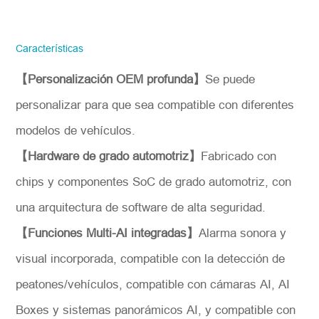
STONKAM solo atiende a empresas.
Favor de facilitar la información precisa
del correo electrónico de la empresa y la
Características
región/país. ¡Te responderemos lo antes
posible!
【Personalización OEM profunda】
Se puede
Número del modelo
personalizar para que sea compatible con diferentes
modelos de vehículos.
*
Introdúzcase
【Hardware de grado automotriz】
Fabricado con
chips y componentes SoC de grado automotriz, con
una arquitectura de software de alta seguridad.
【Funciones Multi-AI integradas】
Alarma sonora y
visual incorporada, compatible con la detección de
peatones/vehículos, compatible con cámaras AI, AI
Boxes y sistemas panorámicos AI, y compatible con