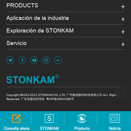
PRODUCTS
Aplicación de la industria
Exploración de STONKAM
Servicio
Copyright ©2002-2022 STONKAM CO.,LTD. 广州敏视数码科技有限公司 ALL Rights
Reserved. 广东省通信管理局
粤ICP备05043268号
Consulta ahora
STONKAM
Producto
Noticia