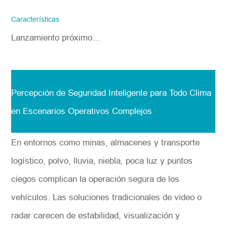
Favor de facilitar la información precisa
del correo electrónico de la empresa y la
Características
región/país. ¡Te responderemos lo antes
posible!
Lanzamiento próximo...
Número del modelo
*
Percepción de Seguridad Inteligente para Todo Clima
Introdúzcase
en Escenarios Operativos Complejos
En entornos como minas, almacenes y transporte
logístico, polvo, lluvia, niebla, poca luz y puntos
ciegos complican la operación segura de los
vehículos. Las soluciones tradicionales de video o
radar carecen de estabilidad, visualización y