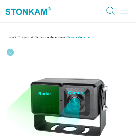
Inicio >
Productos>
Sensor de detección>
Cámara de radar