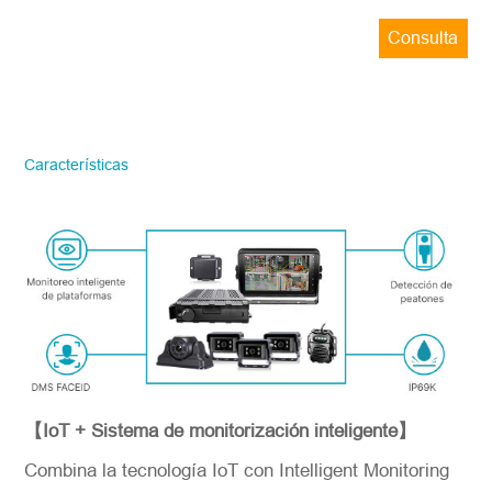
Consulta
ahora
STONKAM solo atiende a empresas.
Favor de facilitar la información precisa
del correo electrónico de la empresa y la
Características
región/país. ¡Te responderemos lo antes
posible!
Número del modelo
*
Introdúzcase
【IoT + Sistema de monitorización inteligente】
Combina la tecnología IoT con Intelligent Monitoring