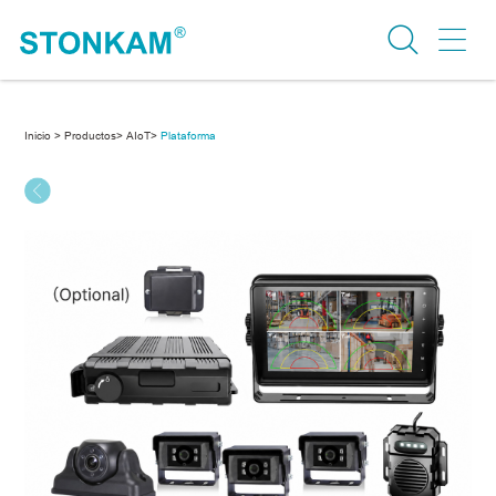
Inicio >
Productos>
AIoT>
Plataforma