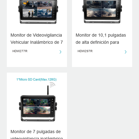
Monitor de Videovigilancia
Monitor de 10,1 pulgadas
Vehicular Inalámbrico de 7
de alta definición para
Pulgadas, HD y Resistente
videovigilancia vehicular
HDW277R
HDW297R
al Agua, con Función de
inalámbrica, con función
Grabación
de vista cuádruple y
grabación de video
Monitor de 7 pulgadas de
videovigilancia inalámbrico