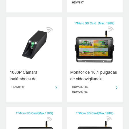
Pulgadas para
HDW897
Montacargas
1080P Cámara
Monitor de 10,1 pulgadas
inalámbrica de
de videovigilancia
montacargas
inalámbrico para
HDW814P
HDW287RS,
vehículos, detección
HDW297RS
inteligente de peatones y
vehículos y alerta
temprana