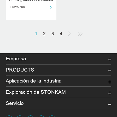
para vehículos, detección
HDW277RS
inteligente de peatones y
vehículos y alerta
temprana
1
2
3
4
Empresa
PRODUCTS
Aplicación de la industria
Exploración de STONKAM
Servicio