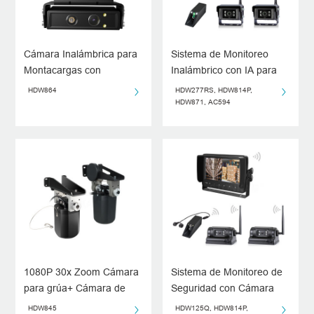
Cámara Inalámbrica para
Sistema de Monitoreo
Montacargas con
Inalámbrico con IA para
Posicionamiento Láser y
Montacargas
HDW864
HDW277RS, HDW814P,
Desempañado y Deshielo
HDW871, AC594
Inteligentes
1080P 30x Zoom Cámara
Sistema de Monitoreo de
para grúa+ Cámara de
Seguridad con Cámara
vigilancia inalámbrica
Inalámbrica HD de 7
HDW845
HDW125Q, HDW814P,