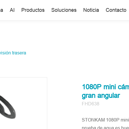
sa
AI
Productos
Soluciones
Noticia
Contacto
isión trasera
1080P mini cám
gran angular
FHD638
STONKAM 1080P mini c
prueba de agua es bue