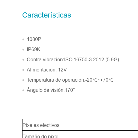
Número del modelo
Características
Introdúzcase
*
1080P
IP69K
Contra vibración:ISO 16750-3 2012 (5.9G)
Alimentación: 12V
Temperatura de operación:-20℃~+70℃
Ángulo de visión:170°
Pixeles efectivos
Descripción
*
Tamaño de píxel