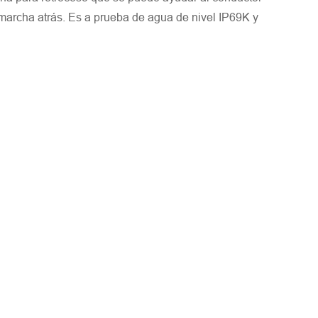
e marcha atrás. Es a prueba de agua de nivel IP69K y
 la región/país. ¡Te responderemos lo antes posible!