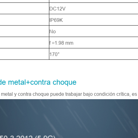
DC12V
IP69K
No
f =1.98 mm
170°
de metal+contra choque
etal y contra choque puede trabajar bajo condición crítica, es 