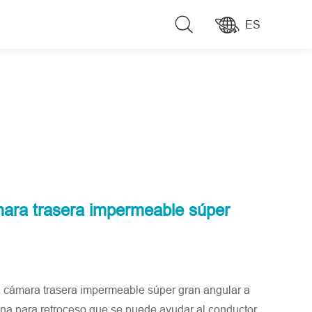
ES
ara trasera impermeable súper
ámara trasera impermeable súper gran angular a
na para retroceso que se puede ayudar al conductor