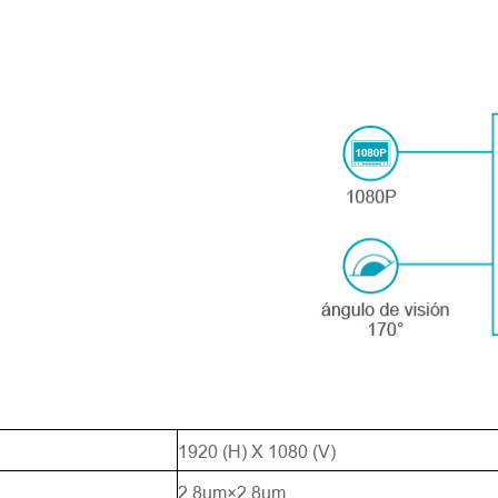
1920 (H) X 1080 (V)
2.8um×2.8um