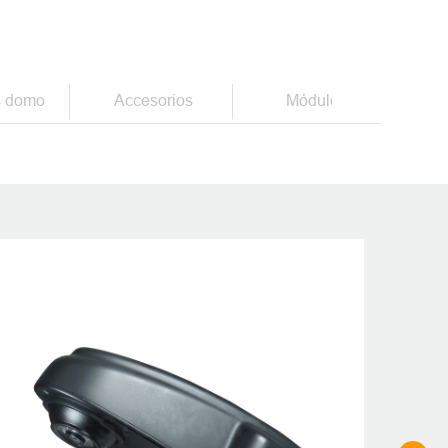
 lugar del mundo
 domo
Accesorios
Módulos