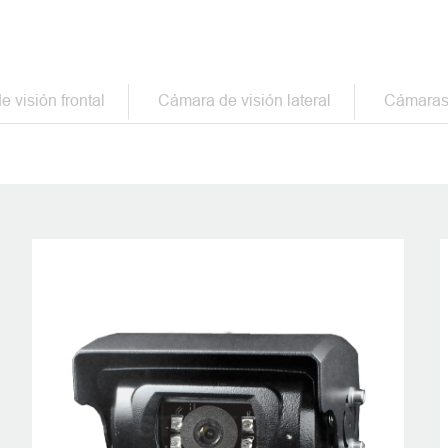
stema de visión en el primer
 visión frontal
Cámara de visión lateral
Cámaras