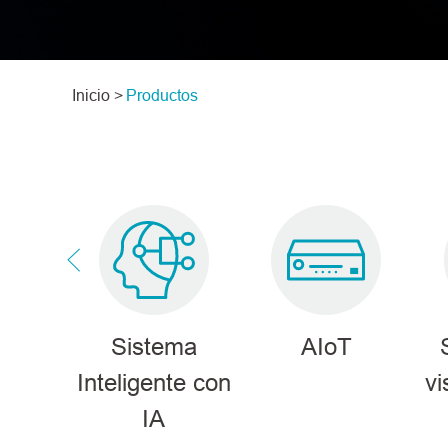
Inicio >
Productos
ones
Sistema
AIoT
M
Inteligente con
vi
IA