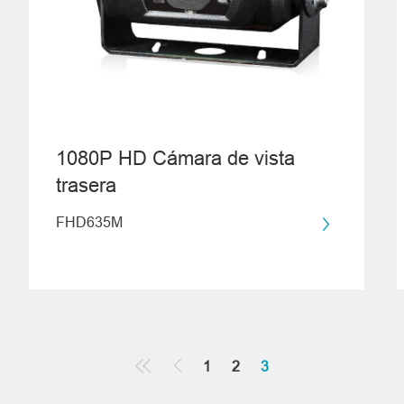
1080P HD Cámara de vista
trasera
FHD635M
1
2
3