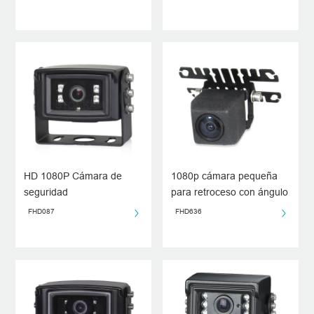
HD 1080P Cámara de
1080p cámara pequeña
seguridad
para retroceso con ángulo
super amplio
FHD087
FHD636