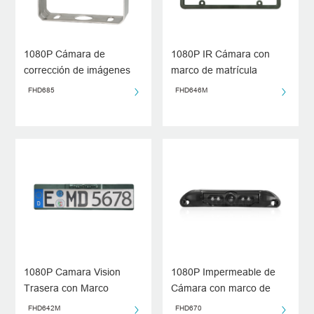
1080P Cámara de
1080P IR Cámara con
corrección de imágenes
marco de matrícula
FHD685
FHD646M
1080P Camara Vision
1080P Impermeable de
Trasera con Marco
Cámara con marco de
Matricula
matrícula
FHD642M
FHD670