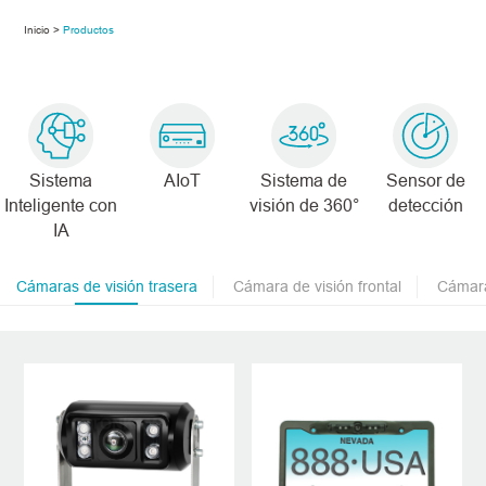
Inicio >
Productos
Sistema
AIoT
Sistema de
Sensor de
Inteligente con
visión de 360°
detección
IA
Cámaras de visión trasera
Cámara de visión frontal
Cámara 