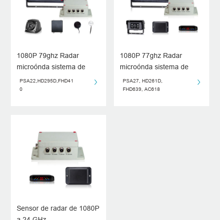
1080P 79ghz Radar
1080P 77ghz Radar
microónda sistema de
microónda sistema de
detección para vehículo
detección para vehículo
PSA22,HD295D,FHD41
PSA27, HD261D,
0
FHD639, AC618
Sensor de radar de 1080P
a 24 GHz