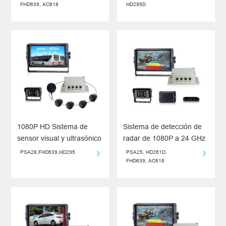
milimétricas
Aparcamiento Digital
FHD639, AC618
HD295D
1080P HD Sistema de
Sistema de detección de
sensor visual y ultrasónico
radar de 1080P a 24 GHz
de aparcamiento
PSA28,FHD639,HD295
PSA25, HD261D,
FHD639, AC618