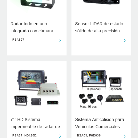
Radar todo en uno
Sensor LiDAR de estado
integrado con cámara
sólido de alta precisión
PSA827
7´´ HD Sistema
Sistema Anticolisión para
impermeable de radar de
Vehículos Comerciales
detección de ondas
con Sensor Ultrasónico de
PSA27, HD125D,
BSA59, FHD639,