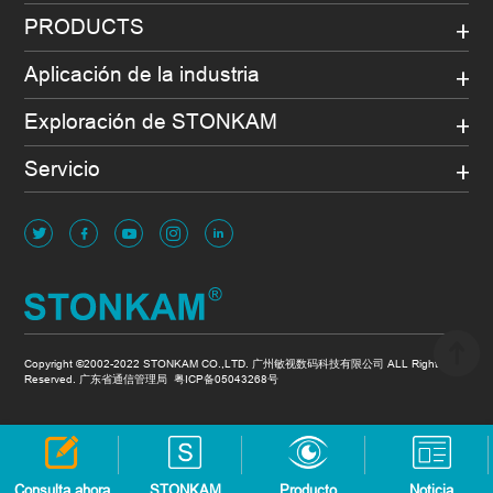
PRODUCTS
Aplicación de la industria
Exploración de STONKAM
Servicio
Copyright ©2002-2022 STONKAM CO.,LTD. 广州敏视数码科技有限公司 ALL Rights
Reserved. 广东省通信管理局
粤ICP备05043268号
Consulta ahora
STONKAM
Producto
Noticia