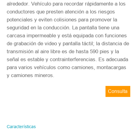
alrededor. Vehículo para recordar rápidamente a los
conductores que presten atención a los riesgos
potenciales y eviten colisiones para promover la
seguridad en la conducción. La pantalla tiene una
carcasa impermeable y está equipada con funciones
de grabación de video y pantalla táctil; la distancia de
transmisión al aire libre es de hasta 590 pies y la
señal es estable y contrainterferencias. Es adecuada
para varios vehículos como camiones, montacargas
y camiones mineros.
Consulta
ahora
STONKAM solo atiende a empresas.
Favor de facilitar la información precisa
del correo electrónico de la empresa y la
Características
región/país. ¡Te responderemos lo antes
posible!