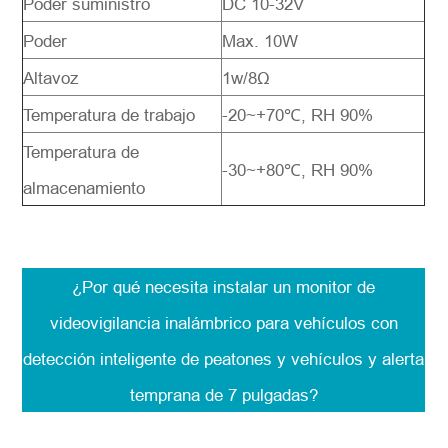
Poder suministro
DC 10-32V
Poder
Max. 10W
Altavoz
1w/8Ω
Temperatura de trabajo
-20~+70℃, RH 90%
Temperatura de
-30~+80℃, RH 90%
almacenamiento
¿Por qué necesita instalar un monitor de
videovigilancia inalámbrico para vehículos con
detección inteligente de peatones y vehículos y alerta
temprana de 7 pulgadas?