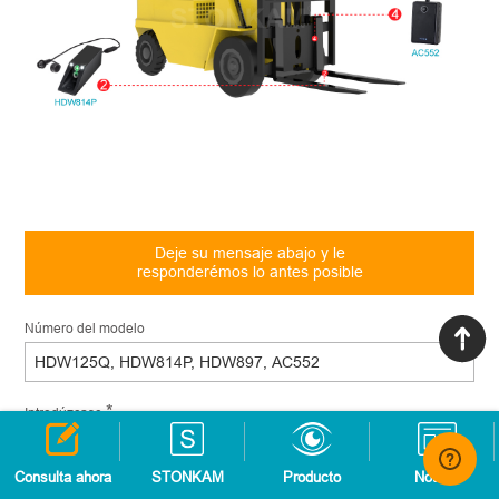
Deje su mensaje abajo y le
responderémos lo antes posible
Número del modelo
*
Introdúzcase
Consulta ahora
STONKAM
Producto
Noticia