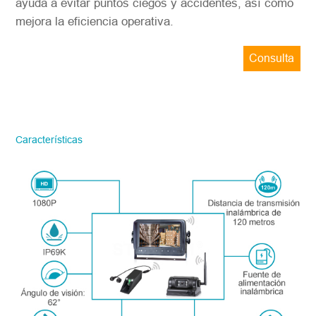
ayuda a evitar puntos ciegos y accidentes, así como
mejora la eficiencia operativa.
Consulta
ahora
STONKAM solo atiende a empresas.
Favor de facilitar la información precisa
del correo electrónico de la empresa y la
Características
región/país. ¡Te responderemos lo antes
posible!
Número del modelo
*
Introdúzcase