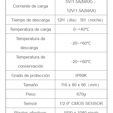
5V/1.5A(MAX)，
Corriente de carga
12V/1.5A(MAX)
Tiempo de descarga
12H（día） 5H（noche）
Temperatura de carga
0~+40℃
Temperatura de
-20~+60℃
descarga
Temperatura de
-20~+60℃
conservación
Grado de protección
IP69K
Tamaño
116 x 80 x 66（mm）
Peso
670g
Sensor
1/2.9” CMOS SENSOR
Píxeles efectivos
1920 x 1080 pixels