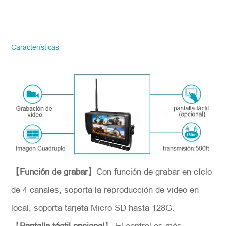
ahora
STONKAM solo atiende a empresas.
Favor de facilitar la información precisa
del correo electrónico de la empresa y la
Características
región/país. ¡Te responderemos lo antes
posible!
Número del modelo
*
Introdúzcase
【Función de grabar】
Con función de grabar en cíclo
de 4 canales, soporta la reproducción de video en
local, soporta tarjeta Micro SD hasta 128G.