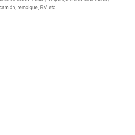
camión, remolque, RV, etc.
 la región/país. ¡Te responderemos lo antes posible!