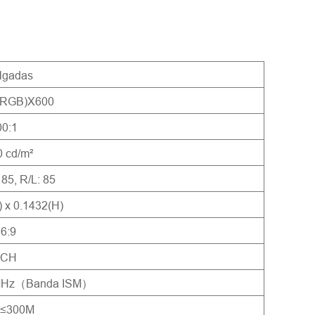
lgadas
(RGB)X600
00:1
 cd/m²
 85, R/L: 85
 x 0.1432(H)
6:9
4CH
 MHz（Banda ISM）
≤300M