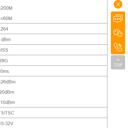
≤200M
C≤60M
.264
8 dBm
HSS
28G
TOP
00ms
≤26dBm
20dBm
≤10dBm
/ NTSC
10-32V