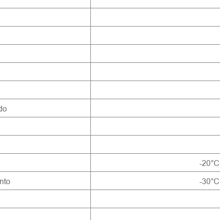
do
-20°
nto
-30°