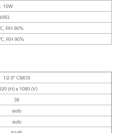
. 10W
W/8Ω
℃, RH 90%
0℃, RH 90%
1/2.9" CMOS
920 (H) x 1080 (V)
38
auto
auto
81dB