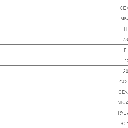
CE
MI
H
-7
F
1
2
FCC
CE≤
MIC
PAL 
DC 