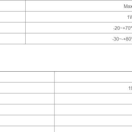
Max
1
-20~+70
-30~-+8
1