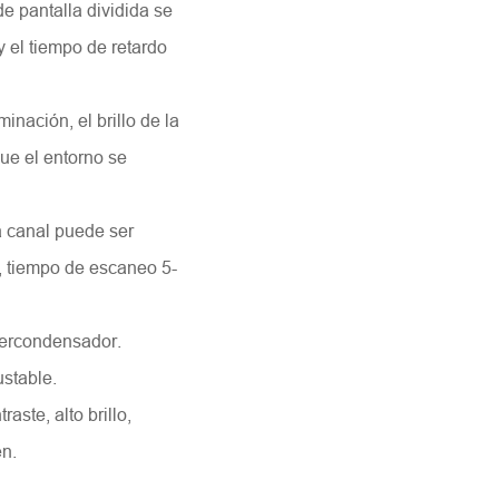
 de pantalla dividida se
y el tiempo de retardo
minación, el brillo de la
Solicitar
ue el entorno se
a canal puede ser
, tiempo de escaneo 5-
upercondensador.
ustable.
aste, alto brillo,
en.