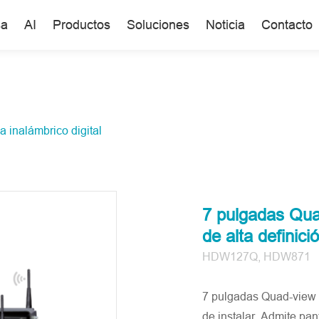
sa
AI
Productos
Soluciones
Noticia
Contacto
 inalámbrico digital
7 pulgadas Quad
de alta definici
HDW127Q, HDW871
7 pulgadas Quad-view si
de instalar. Admite pan