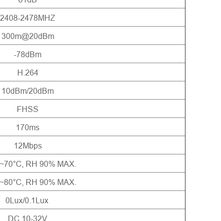
2408-2478MHZ
300m@20dBm
-78dBm
H.264
10dBm/20dBm
FHSS
170ms
12Mbps
C~70°C, RH 90% MAX.
C~80°C, RH 90% MAX.
0Lux/0.1Lux
DC 10-32V