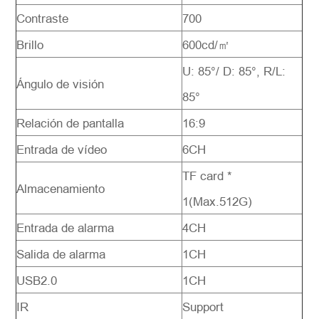
Contraste
700
Brillo
600cd/㎡
U: 85°/ D: 85°, R/L:
Ángulo de visión
85°
Relación de pantalla
16:9
Entrada de vídeo
6CH
TF card *
Almacenamiento
1(Max.512G)
Entrada de alarma
4CH
Salida de alarma
1CH
USB2.0
1CH
IR
Support