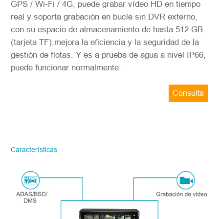
GPS / Wi-Fi / 4G, puede grabar vídeo HD en tiempo
real y soporta grabación en bucle sin DVR externo,
con su espacio de almacenamiento de hasta 512 GB
(tarjeta TF),mejora la eficiencia y la seguridad de la
gestión de flotas. Y es a prueba de agua a nivel IP66,
puede funcionar normalmente.
Consulta
ahora
STONKAM solo atiende a empresas.
Favor de facilitar la información precisa
del correo electrónico de la empresa y la
Características
región/país. ¡Te responderemos lo antes
posible!
Número del modelo