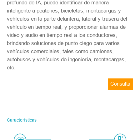
profundo de IA, puede identificar de manera
inteligente a peatones, bicicletas, montacargas y
vehículos en la parte delantera, lateral y trasera del
vehículo en tiempo real, y proporcionar alarmas de
video y audio en tiempo real a los conductores,
brindando soluciones de punto ciego para varios
vehículos comerciales, tales como camiones,
autobuses y vehículos de ingeniería, montacargas,
etc.
Consulta
ahora
STONKAM solo atiende a empresas.
Favor de facilitar la información precisa
del correo electrónico de la empresa y la
Características
región/país. ¡Te responderemos lo antes
posible!