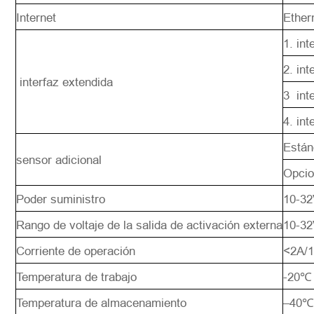
Internet
Ether
1. in
2. int
interfaz extendida
3 int
4. in
Están
sensor adicional
Opcio
Poder suministro
10-3
Rango de voltaje de la salida de activación externa
10-3
Corriente de operación
<2A/
Temperatura de trabajo
-20℃ 
Temperatura de almacenamiento
–40℃