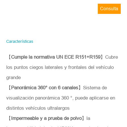
Consulta
ahora
STONKAM solo atiende a empresas.
Favor de facilitar la información precisa
del correo electrónico de la empresa y la
Características
región/país. ¡Te responderemos lo antes
posible!
【
Cumple la normativa UN ECE R151+R159
】
Cubre
Número del modelo
los puntos ciegos laterales y frontales del vehículo
grande
*
Introdúzcase
【
Panorámica 360° con 6 canales
】
Sistema de
visualización panorámica 360 °, puede aplicarse en
distintos vehículos ultralargos
【
Impermeable y a prueba de polvo
】
la