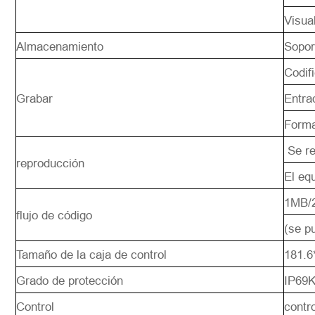
Visua
Almacenamiento
Sopor
Codif
Grabar
Entra
Form
Se re
reproducción
El eq
1MB/
flujo de código
(se p
Tamaño de la caja de control
181.
Grado de protección
IP69
Control
contro