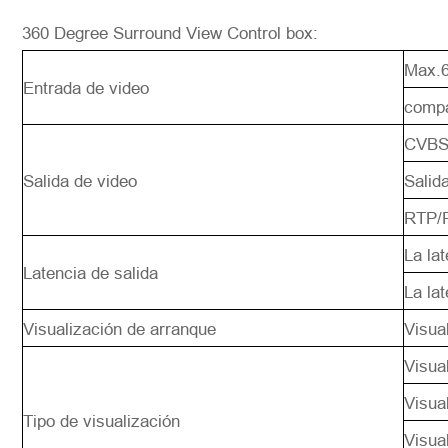
360 Degree Surround View Control box:
Max.
Entrada de video
comp
CVBS
Salida de video
Sali
RTP/
La la
Latencia de salida
La la
Visualización de arranque
Visua
Visua
Visua
Tipo de visualización
Visua