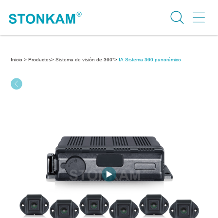
Inicio >
Productos>
Sistema de visión de 360°>
IA Sistema 360 panorámico