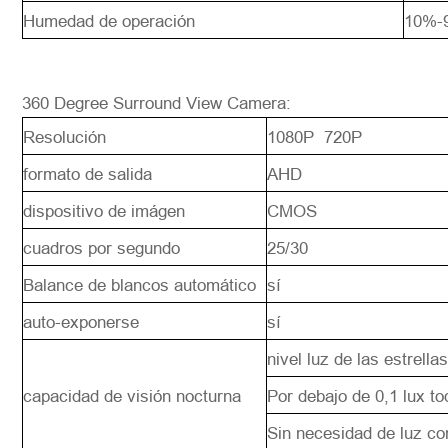
Humedad de operación
10%-
360 Degree Surround View Camera:
Resolución
1080P 720P
formato de salida
AHD
dispositivo de imágen
CMOS
cuadros por segundo
25/30
Balance de blancos automático
sí
auto-exponerse
sí
nivel luz de las estrella
capacidad de visión nocturna
Por debajo de 0,1 lux to
Sin necesidad de luz co