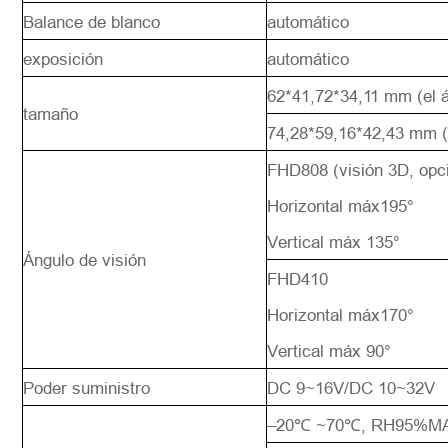
Balance de blanco
automático
exposición
automático
62*41,72*34,11 mm (el 
tamaño
74,28*59,16*42,43 mm (e
FHD808 (visión 3D, op
Horizontal máx195°
Vertical máx 135°
Ángulo de visión
FHD410
Horizontal máx170°
Vertical máx 90°
Poder suministro
DC 9~16V/DC 10~32V
–20℃ ~70℃, RH95%M