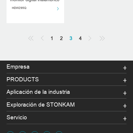
de alta definición
HDW295Q
1
2
3
4
Empresa
PRODUCTS
Aplicación de la industria
Exploración de STONKAM
Servicio