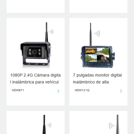
obturador automático
1080P 2.4G Cámara digita
7 pulgadas monitor digital
l inalámbrica para vehícul
inalámbrico de alta
o
definición para vehículo
HDW871
HDW121Q