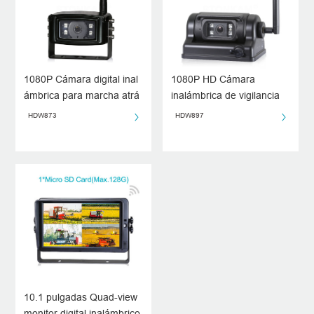
1080P Cámara digital inal
1080P HD Cámara
ámbrica para marcha atrá
inalámbrica de vigilancia
s
para vehículos
HDW873
HDW897
10.1 pulgadas Quad-view
monitor digital inalámbrico