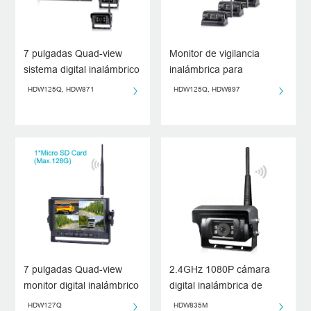
7 pulgadas Quad-view
Monitor de vigilancia
sistema digital inalámbrico
inalámbrica para
de alta definición
vehículos
HDW125Q, HDW871
HDW125Q, HDW897
7 pulgadas Quad-view
2.4GHz 1080P cámara
monitor digital inalámbrico
digital inalámbrica de
de alta definición
visión trasera con el
HDW127Q
HDW835M