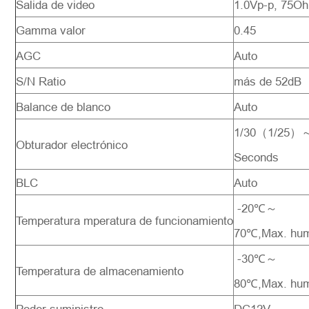
Salida de video
1.0Vp-p, 75O
Gamma valor
0.45
AGC
Auto
S/N Ratio
más de 52dB
Balance de blanco
Auto
1/30（1/25）～
Obturador electrónico
Seconds
BLC
Auto
-20℃～
Temperatura mperatura de funcionamiento
70℃,Max. hu
-30℃～
Temperatura de almacenamiento
80℃,Max. hu