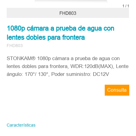
1
/
1
1080p cámara a prueba de agua con
lentes dobles para frontera
FHD803
STONKAM® 1080p cámara a prueba de agua con
lentes dobles para frontera, WDR:120dB(MAX), Lente
ángulo: 170°/ 130°, Poder suministro: DC12V
Consulta
ahora
STONKAM solo atiende a empresas.
Favor de facilitar la información precisa
del correo electrónico de la empresa y la
Características
región/país. ¡Te responderemos lo antes
posible!