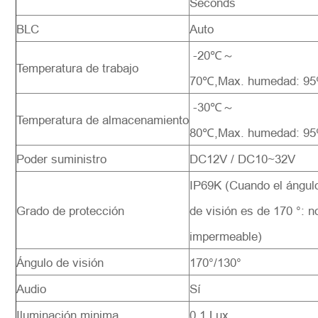
Seconds
BLC
Auto
-20℃～
Temperatura de trabajo
70℃,Max. humedad: 9
-30℃～
Temperatura de almacenamiento
80℃,Max. humedad: 9
Poder suministro
DC12V / DC10~32V
IP69K (Cuando el ángul
Grado de protección
de visión es de 170 °: n
impermeable)
Ángulo de visión
170°/130°
Audio
Sí
Iluminación minima
0.1 Lux