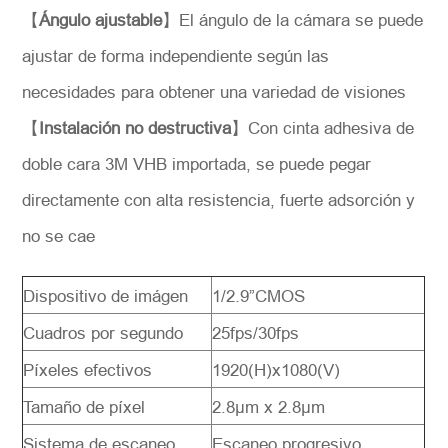
【
Ángulo ajustable
】El ángulo de la cámara se puede
ajustar de forma independiente según las
necesidades para obtener una variedad de visiones
【
Instalación no destructiva
】Con cinta adhesiva de
doble cara 3M VHB importada, se puede pegar
directamente con alta resistencia, fuerte adsorción y
*
Descripción
no se cae
Dispositivo de imágen
1/2.9”CMOS
Cuadros por segundo
25fps/30fps
Solicitar
Píxeles efectivos
1920(H)x1080(V)
Tamaño de píxel
2.8μm x 2.8μm
Sistema de escaneo
Escaneo progresivo