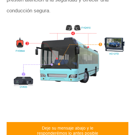
conducción segura.
Deje su mensaje abajo y le
responderémos lo antes posible