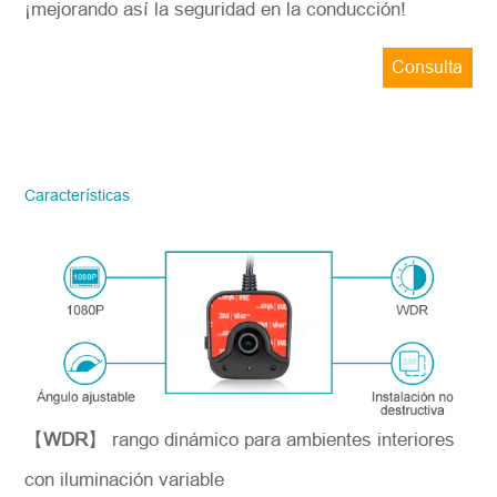
¡mejorando así la seguridad en la conducción!
Consulta
ahora
STONKAM solo atiende a empresas.
Favor de facilitar la información precisa
del correo electrónico de la empresa y la
Características
región/país. ¡Te responderemos lo antes
posible!
Número del modelo
*
Introdúzcase
【
WDR
】 rango dinámico para ambientes interiores
con iluminación variable