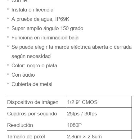
Con IR
Instala en licencia
A prueba de agua, IP69K
Super amplio ángulo 150 grado
*
Descripción
Funciona en iluminación baja
Se puede elegir la marca eléctrica abierta o cerrada
según necesidad
Color: negro o plata
Solicitar
Con audio
Cubierta de metal
Dispositivo de imágen
1/2.9" CMOS
Cuadros por segundo
25fps / 30fps
Resolución
1080P
Tamaño de píxel
2.8um × 2.8um