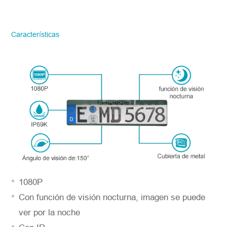
STONKAM solo atiende a empresas.
Favor de facilitar la información precisa
del correo electrónico de la empresa y la
Características
región/país. ¡Te responderemos lo antes
posible!
Número del modelo
*
Introdúzcase
1080P
Con función de visión nocturna, imagen se puede
ver por la noche