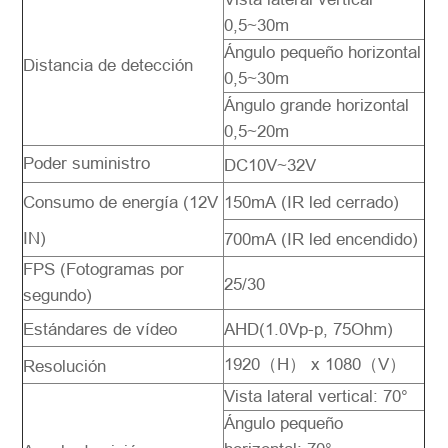
0,5~30m
Ángulo pequeño horizontal
Distancia de detección
0,5~30m
Ángulo grande horizontal
0,5~20m
Poder suministro
DC10V~32V
Consumo de energía (12V
150mA (IR led cerrado)
IN)
700mA (IR led encendido)
FPS (Fotogramas por
25/30
segundo)
Estándares de vídeo
AHD(1.0Vp-p, 75Ohm)
1920（H） x 1080（V）
Resolución
Vista lateral vertical: 70°
Ángulo pequeño