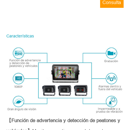
Consulta
ahora
STONKAM solo atiende a empresas.
Favor de facilitar la información precisa
del correo electrónico de la empresa y la
Características
región/país. ¡Te responderemos lo antes
posible!
Número del modelo
*
Introdúzcase
【Función de advertencia y detección de peatones y