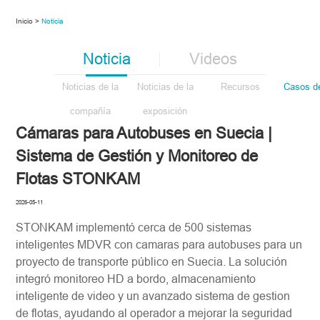
Inicio >
Noticia
Noticia
Videos
Noticias de la
Noticias de la
Recursos
Casos de
compañía
exposición
Cámaras para Autobuses en Suecia |
Sistema de Gestión y Monitoreo de
Flotas STONKAM
2026-05-11
STONKAM implementó cerca de 500 sistemas
inteligentes MDVR con camaras para autobuses para un
proyecto de transporte público en Suecia. La solución
integró monitoreo HD a bordo, almacenamiento
inteligente de video y un avanzado sistema de gestion
de flotas, ayudando al operador a mejorar la seguridad