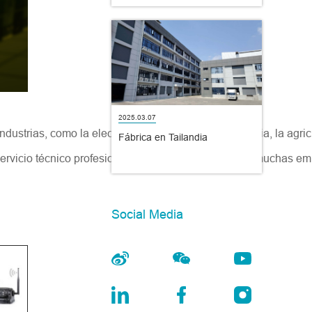
Funcional ASIL D!
2025.03.07
strias, como la electrónica de consumo, la industria, la agric
Fábrica en Tailandia
 y servicio técnico profesional, STONKAM ha atraído a muchas e
Social Media