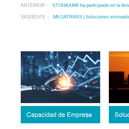
ANTERIOR：
STONKAM® ha participado en la f
SIGUIENTE：
MEGATRANS | Soluciones innovadoras
Capacidad de Empresa
Solu