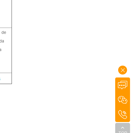
a de
ada
a
s