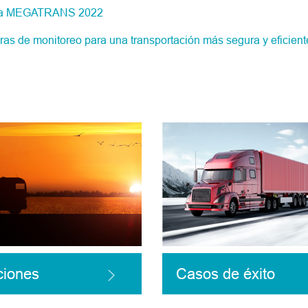
eria MEGATRANS 2022
 de monitoreo para una transportación más segura y eficient
ciones
Casos de éxito