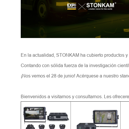
En la actualidad, STONKAM ha cubierto productos y so
Contando con sólida fuerza de la investigación cient
¡Nos vemos el 28 de junio! Acérquese a nuestro stan
Bienvenidos a visitarnos y consultarnos. Les ofrecer