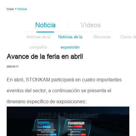
Inicio >
Noticia
Noticia
Videos
Noticias de la
Noticias de la
Recursos
Casos de
compañía
exposición
Avance de la feria en abril
2025-03-17
En abril, STONKAM participará en cuatro importantes
eventos del sector, a continuación se presenta el
itinerario específico de exposiciones: