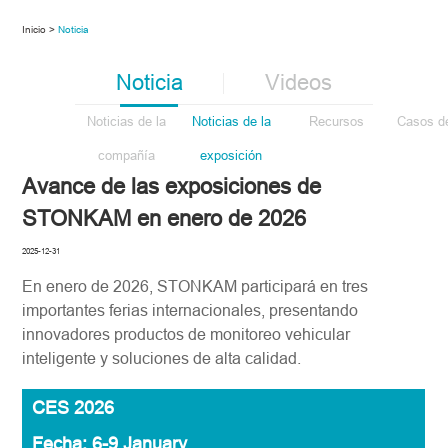
Inicio >
Noticia
Noticia
Videos
Noticias de la
Noticias de la
Recursos
Casos de
compañía
exposición
Avance de las exposiciones de
STONKAM en enero de 2026
2025-12-31
En enero de 2026, STONKAM participará en tres
importantes ferias internacionales, presentando
innovadores productos de monitoreo vehicular
inteligente y soluciones de alta calidad.
CES 2026
Fecha: 6-9 January