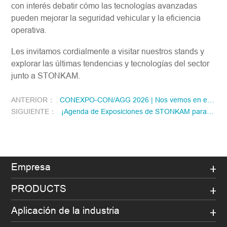
con interés debatir cómo las tecnologías avanzadas
pueden mejorar la seguridad vehicular y la eficiencia
operativa.
Les invitamos cordialmente a visitar nuestros stands y
explorar las últimas tendencias y tecnologías del sector
junto a STONKAM.
ANTERIOR：
CONEXPO-CON/AGG 2026 | Nos vemos en el stand n.º N-10251
SIGUIENTE：
¡Agenda de Exposiciones de STONKAM para Octubre y Noviembre!
Empresa
PRODUCTS
Aplicación de la industria