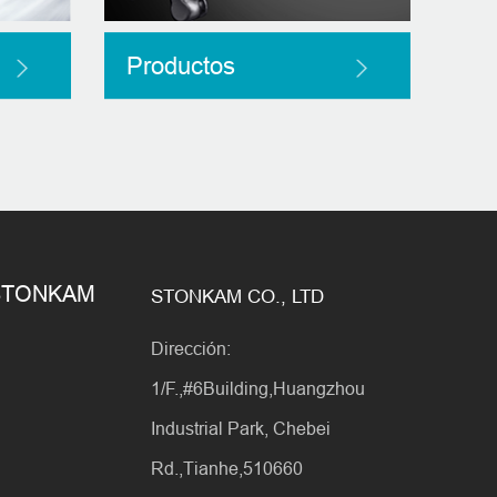
Productos
e STONKAM
STONKAM CO., LTD
Dirección:
1/F.,#6Building,Huangzhou
Industrial Park, Chebei
Rd.,Tianhe,510660