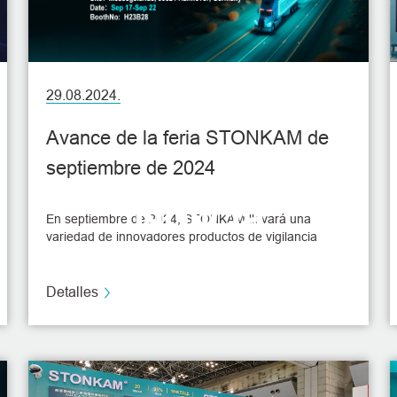
29.08.2024.
Avance de la feria STONKAM de
septiembre de 2024
Noticia
En septiembre de 2024, STONKAM llevará una
variedad de innovadores productos de vigilancia
inteligente en vehículos y soluciones inteligentes a
dos exposiciones de peso en Alemania, para mostrar
al mundo nuestra tecnología líder en el mercado en el
Detalles
campo de la vigilancia en vehículos. Le invitamos a
visitarnos y a debatir con nosotros sobre tecnología
punta y desarrollo futuro.