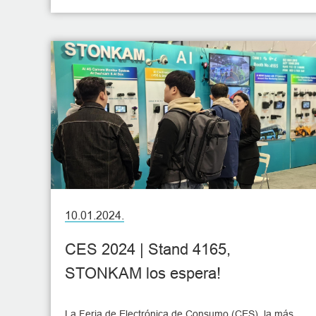
automotriz y la tecnología innovadora con usted. Le
invitamos a visitarnos.
10.01.2024.
CES 2024 | Stand 4165,
STONKAM los espera!
La Feria de Electrónica de Consumo (CES), la más