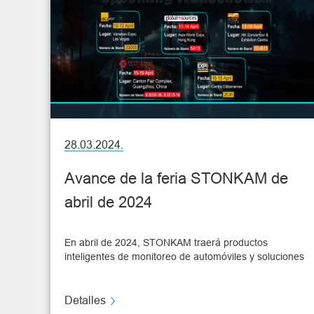
28.03.2024.
Avance de la feria STONKAM de
abril de 2024
En abril de 2024, STONKAM traerá productos
inteligentes de monitoreo de automóviles y soluciones
inteligentes a varias exposiciones para mostrar
nuestra tecnología líder y fuerza en el campo del
monitoreo de automóviles, STONKAM espera discutir
Detalles
la tendencia de desarrollo futuro de la seguridad