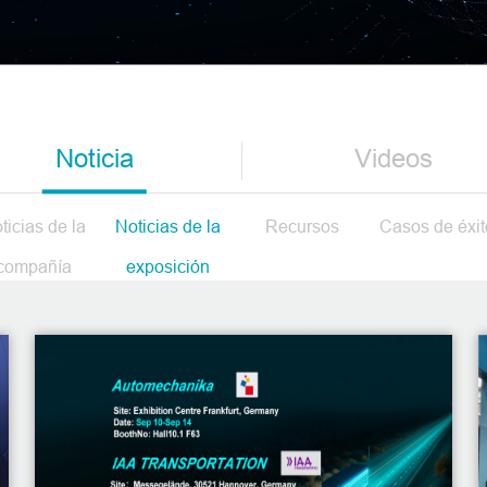
Noticia
Videos
ticias de la
Noticias de la
Recursos
Casos de éxit
compañía
exposición