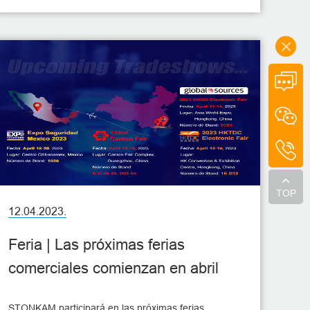
enero, hora local, y dura 3 días.
TOP
12.04.2023.
Feria | Las próximas ferias
comerciales comienzan en abril
STONKAM participará en las próximas ferias