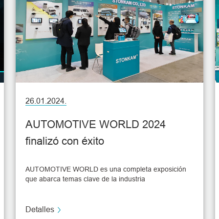
26.01.2024.
AUTOMOTIVE WORLD 2024
finalizó con éxito
AUTOMOTIVE WORLD es una completa exposición
que abarca temas clave de la industria
automovilística, donde los fabricantes de equipos
originales y los proveedores de primer nivel buscan
proveedores y socios. La exposición comenzó el 24
Detalles
de enero, hora local, y duró 3 días.