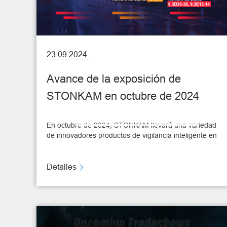
23.09.2024.
Avance de la exposición de
STONKAM en octubre de 2024
En octubre de 2024, STONKAM llevará una variedad
de innovadores productos de vigilancia inteligente en
vehículos y soluciones inteligentes a Global Sources
Consumer Electronics Show (HKGS), Hong Kong
Electronics Fair (Autumn Edition) (HKTDC) y la 136ª
Detalles
Feria de Cantón, para mostrar al mundo nuestras
tecnologías líderes del mercado en el campo de la
vigilancia en vehículos.