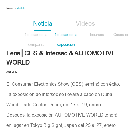
Inicio >
Noticia
Noticia
Videos
Noticias de la
Noticias de la
Recursos
Casos de
compañía
exposición
Feria│CES & Intersec & AUTOMOTIVE
WORLD
2023-01-12
El Consumer Electronics Show (CES) terminó con éxito.
La exposición de Intersec se llevará a cabo en Dubai
World Trade Center, Dubai, del 17 al 19, enero.
Después, la exposición AUTOMOTIVE WORLD tendrá
en lugar en Tokyo Big Sight, Japan del 25 al 27, enero.